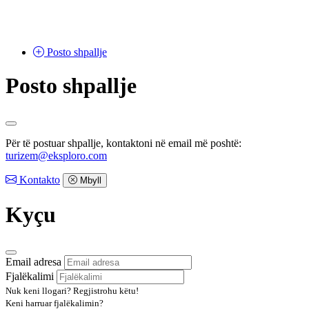
Posto
shpallje
Posto shpallje
Për të postuar shpallje, kontaktoni në email më poshtë:
turizem@eksploro.com
Kontakto
Mbyll
Kyçu
Email adresa
Fjalëkalimi
Nuk keni llogari?
Regjistrohu këtu!
Keni harruar fjalëkalimin?