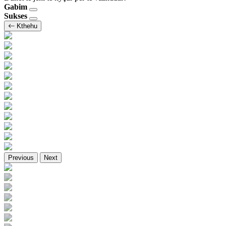
Gabim
Sukses
Kthehu
Previous
Next