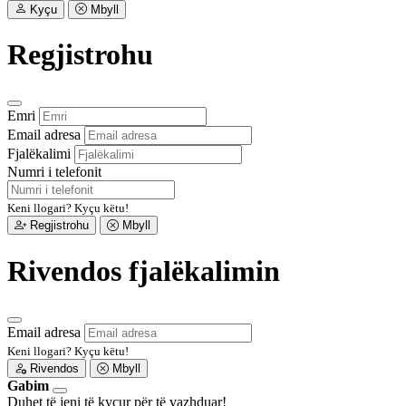
Kyçu
Mbyll
Regjistrohu
Emri
Email adresa
Fjalëkalimi
Numri i telefonit
Keni llogari?
Kyçu këtu!
Regjistrohu
Mbyll
Rivendos fjalëkalimin
Email adresa
Keni llogari?
Kyçu këtu!
Rivendos
Mbyll
Gabim
Duhet të jeni të kyçur për të vazhduar!