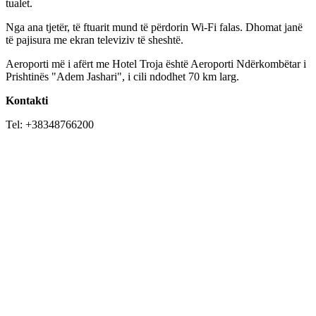
tualet.
Nga ana tjetër, të ftuarit mund të përdorin Wi-Fi falas. Dhomat janë
të pajisura me ekran televiziv të sheshtë.
Aeroporti më i afërt me Hotel Troja është Aeroporti Ndërkombëtar i
Prishtinës "Adem Jashari", i cili ndodhet 70 km larg.
Kontakti
Tel: +38348766200