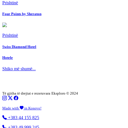
Prishtinë
Four Points by Sheraton
Prishtinë
Swiss Diamond Hotel
Hotele
Shiko më shumë...
Të gjitha të drejtat e rezeruvara
Eksploro © 2024
Made with
in Kosovo!
+383 44 155 825
+383 49 999 245